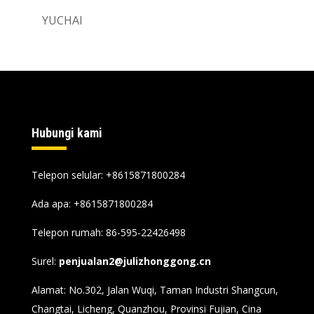
YUCHAI
Hubungi kami
Telepon selular: +8615871800284
Ada apa:
+8615871800284
Telepon rumah: 86-595-22426498
Surel:
penjualan2@julizhonggong.cn
Alamat: No.302, Jalan Wuqi, Taman Industri Shangcun,
Changtai, Licheng, Quanzhou, Provinsi Fujian, Cina